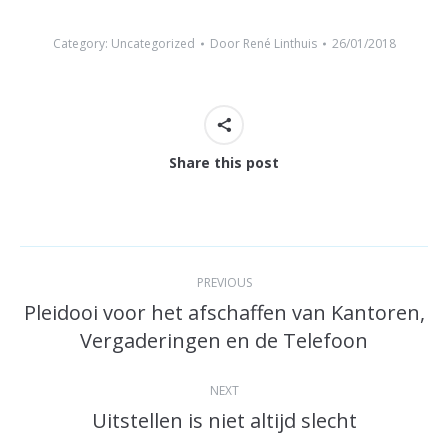
Category:
Uncategorized
Door
René Linthuis
26/01/2018
Share this post
Post
PREVIOUS
navigation
Pleidooi voor het afschaffen van Kantoren,
Previous
Vergaderingen en de Telefoon
post:
NEXT
Uitstellen is niet altijd slecht
Next
post: