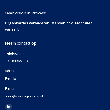
Over Vision in Process:
Organisaties veranderen. Mensen ook. Maar niet
vanzelf.
Neem contact op
Telefoon:
+31 649651139
Adres:
Ermelo
E-mail:
rene@visioninprocess.nl
Vind ons op:
Linkedin