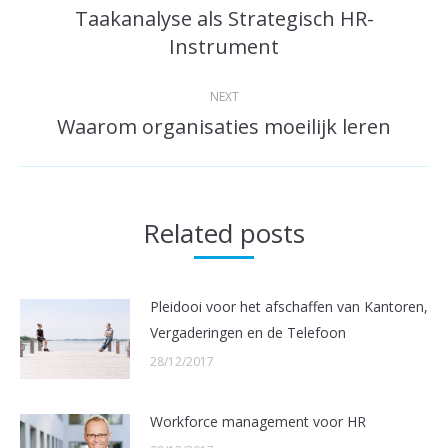
navigation
Taakanalyse als Strategisch HR-
Previous
Instrument
post:
NEXT
Waarom organisaties moeilijk leren
Next
post:
Related posts
Pleidooi voor het afschaffen van Kantoren,
Vergaderingen en de Telefoon
28/12/2017
Workforce management voor HR