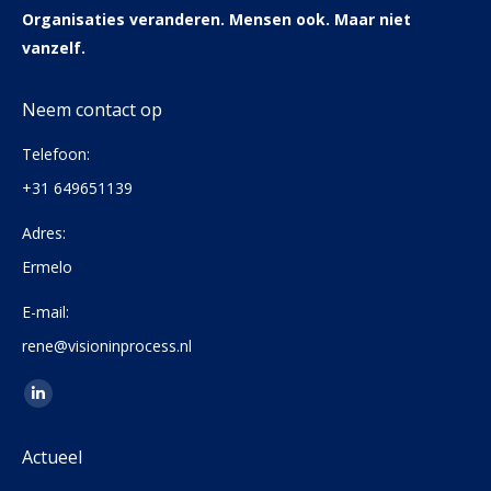
Organisaties veranderen. Mensen ook. Maar niet
vanzelf.
Neem contact op
Telefoon:
+31 649651139
Adres:
Ermelo
E-mail:
rene@visioninprocess.nl
Vind ons op:
Linkedin
page
Actueel
opens
in